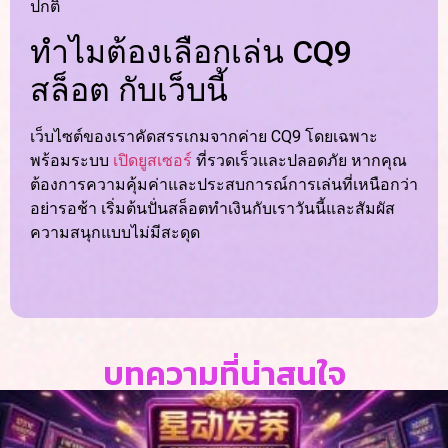
ปกติ
ทำไมต้องเลือกเล่น CQ9
สล็อต กับเว็บนี้
เว็บไซต์ของเราคัดสรรเกมจากค่าย CQ9 โดยเฉพาะ
พร้อมระบบ
เปิดยูสเซอร์
ที่รวดเร็วและปลอดภัย หากคุณ
ต้องการความคุ้มค่าและประสบการณ์การเล่นที่เหนือกว่า
อย่ารอช้า เริ่มต้นปั่นสล็อตทำเงินกับเราวันนี้และสัมผัส
ความสนุกแบบไม่มีสะดุด
บทความที่น่าสนใจ