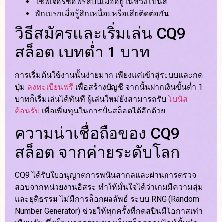
ใช้ฟีเจอร์ซื้อฟรีสปินเมื่ออยู่ในช่วงโบนัส
พักเบรกเมื่อรู้สึกเหนื่อยหรือเสียติดต่อกัน
วิธีสมัครและเริ่มเล่น CQ9
สล็อต เบทต่ำ 1 บาท
การเริ่มต้นใช้งานนั้นง่ายมาก เพียงแค่เข้าสู่ระบบและกด
ปุ่ม
ลงทะเบียนฟรี
เพื่อสร้างบัญชี จากนั้นฝากเงินขั้นต่ำ 1
บาทก็เริ่มเล่นได้ทันที ผู้เล่นใหม่ยังสามารถรับ
โบนัส
ต้อนรับ
เพื่อเพิ่มทุนในการปั่นสล็อตได้อีกด้วย
ความน่าเชื่อถือของ CQ9
สล็อต จากค่ายระดับโลก
CQ9 ได้รับใบอนุญาตการพนันสากลและผ่านการตรวจ
สอบจากหน่วยงานอิสระ ทำให้มั่นใจได้ว่าเกมมีความสุ่ม
และยุติธรรม ไม่มีการล็อกผลลัพธ์ ระบบ RNG (Random
Number Generator) ช่วยให้ทุกครั้งที่กดสปินมีโอกาสเท่า