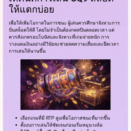
ให้แตกบ่อย
เพื่อให้เพิ่มโอกาสในการชนะ ผู้เล่นควรศึกษาจังหวะการ
ปั่นสล็อตให้ดี โดยไม่จำเป็นต้องกดสปินตลอดเวลา แต่
ควรสังเกตรอบโบนัสและจังหวะที่เกมจ่ายหนัก การ
วางแผนเงินอย่างมีวินัยจะช่วยลดความเสี่ยงและยืดเวลา
การเล่นให้นานขึ้น
เลือกเกมที่มี RTP สูงเพื่อโอกาสชนะที่มากขึ้น
ตั้งงบการเล่นให้ชัดเจนก่อนเริ่มหมุนวงล้อ