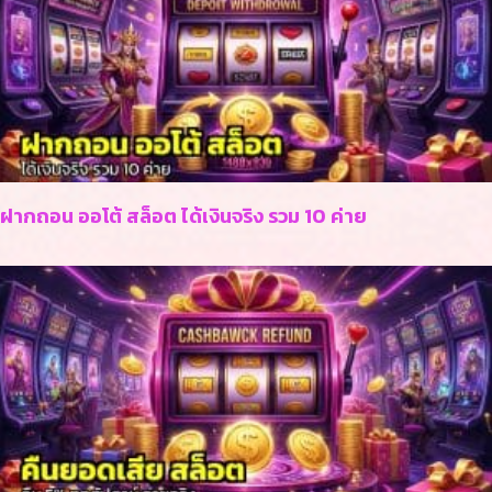
ฝากถอน ออโต้ สล็อต ได้เงินจริง รวม 10 ค่าย