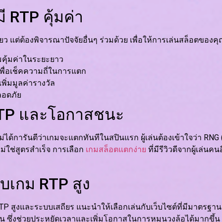
ี RTP คุ้มค่า
ยว แต่ต้องพิจารณาปัจจัยอื่นๆ ร่วมด้วย เพื่อให้การเล่นสล็อตของคุ
ามคุ้มค่าในระยะยาว
ื่อเช็คความถี่ในการแตก
พิ่มมูลค่ารางวัล
ลอดภัย
 RTP และโอกาสชนะ
ได้การันตีว่าเกมจะแตกทันทีในสปินแรก ผู้เล่นต้องเข้าใจว่า RNG
ไม่ใช่สูตรสำเร็จ การเลือก
เกมสล็อตแตกง่าย
ที่มีรีวิวดีจากผู้เล่น
ับเกม RTP สูง
RTP สูงและระบบเสถียร แนะนำให้เลือกเล่นกับเว็บไซต์ที่มีมาตรฐ
มิน ซึ่งช่วยประหยัดเวลาและเพิ่มโอกาสในการหมุนวงล้อได้มากขึ้น