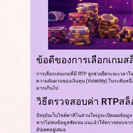
ข้อดีของการเลือกเกมสล
การเลือกเล่นเกมที่มี RTP สูงช่วยยืดระยะเวล
ความผันผวนของเงินทุน (Volatility) ในระดับหนึ่
มากเกินไป
วิธีตรวจสอบค่า RTPสล็
ปัจจุบันเว็บไซต์คาสิโนส่วนใหญ่จะเปิดเผยข้อมูล
หากไม่พบข้อมูลชัดเจน แนะนำให้ตรวจสอบจากแหล่ง
อัปเดตอยู่เสมอ