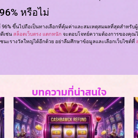
96% หรือไม่
ที่ 96% ขึ้นไปถือเป็นทางเลือกที่คุ้มค่าและสมเหตุสมผลที่สุดสำหร
ดีเช่น
สล็อตเว็บตรง แตกหนัก
จะตอบโจทย์ความต้องการของคุณได้เ
ชนะรางวัลใหญ่ได้อีกด้วย อย่าลืมศึกษาข้อมูลและเลือกเว็บไซต์ที่
บทความที่น่าสนใจ