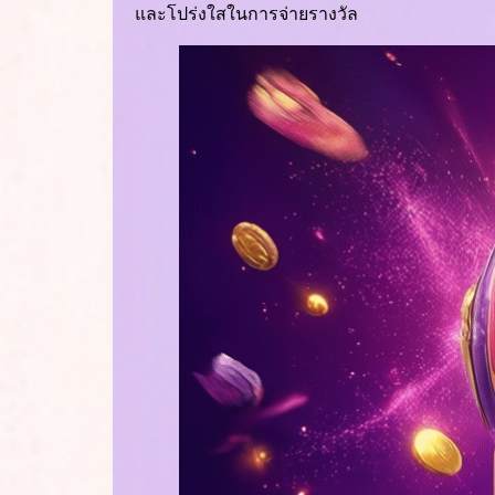
และโปร่งใสในการจ่ายรางวัล