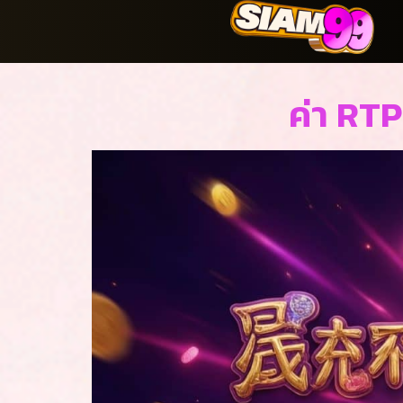
ค่า RTP