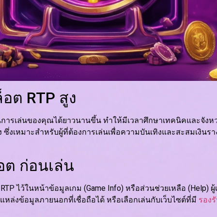
็อต RTP สูง
าในการเล่นของคุณได้ยาวนานขึ้น ทำให้มีเวลาศึกษาเทคนิคและจังห
ง ซึ่งเหมาะสำหรับผู้ที่ต้องการเล่นเพื่อความบันเทิงและสะสมเงินราง
อต ก่อนเล่น
 RTP ไว้ในหน้าข้อมูลเกม (Game Info) หรือส่วนช่วยเหลือ (Help) ผ
ข้อมูลภายนอกที่เชื่อถือได้ หรือเลือกเล่นกับเว็บไซต์ที่มี
รองร