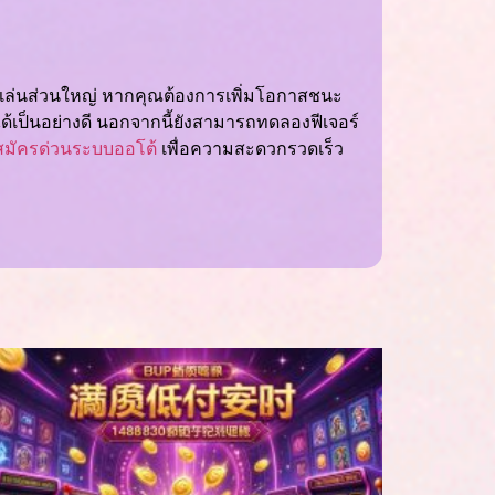
ับผู้เล่นส่วนใหญ่ หากคุณต้องการเพิ่มโอกาสชนะ
ป็นอย่างดี นอกจากนี้ยังสามารถทดลองฟีเจอร์
สมัครด่วนระบบออโต้
เพื่อความสะดวกรวดเร็ว